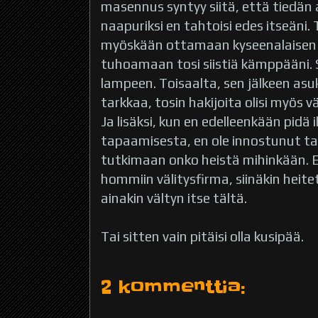
masennus syntyy siitä, että tiedän 
naapuriksi en tahtoisi edes itseäni.
myöskään ottamaan kyseenalaisen 
tuhoamaan tosi siistiä kämppääni. S
lampeen. Toisaalta, sen jälkeen asukk
tarkkaa, tosin hakijoita olisi myös
Ja lisäksi, kun en edelleenkään pidä i
tapaamisesta, en ole innostunut t
tutkimaan onko heistä mihinkään. E
hommiin välitysfirma, siinäkin hei
ainakin vältyn itse tältä.
Tai sitten vain pitäisi olla kusipää.
2 kommenttia: