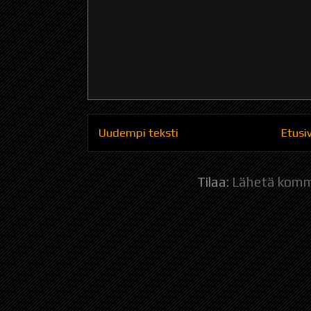
Uudempi teksti
Etusi
Tilaa:
Lähetä komm