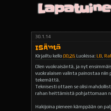
Lapatuin
30.1.14
ISÄ'ntä
Kirjailtu kello
00:26
Luokissa:
LB
,
Ra
Olen vuokraisäntä, ja nyt ensimmäi
vuokralaisen valinta painostaa niin p
tekemättä.
Teknisesti ottaen se olisi mahdollis
rahan heittämistä pohjattomaan n
Hakijoina pieneen kämppään on palj