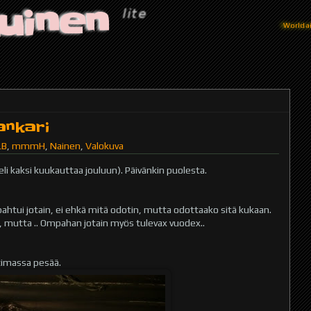
uinen
World ain
ankari
LB
,
mmmH
,
Nainen
,
Valokuva
li kaksi kuukauttaa jouluun). Päivänkin puolesta.
htui jotain, ei ehkä mitä odotin, mutta odottaako sitä kukaan.
i, mutta .. Ompahan jotain myös tulevax vuodex..
imassa pesää.