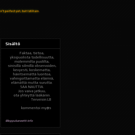
't perfect yet, but I still am.
Sisältö
Faktaa, tietoa,
yksipuolista todellisuutta,
molemmilta puolilta,
sinisillä silmillä observoiden,
kevyesti, koskematta,
häiritsemättä luontoa,
vahingoittamatta eläimiä,
elämättä mutta surutta.
SAA NAUTTIA.
Jos vaiva jatkuu,
ota yhteyttä lääkäriin.
Terveisin:LB
kommentoi my@s
©loppukaneetti-info