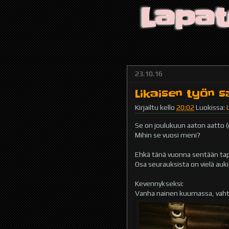
Lapat
23.10.16
Likaisen työn s
Kirjailtu kello
20:02
Luokissa:
Se on joulukuun aaton aatto (e
Mihin se vuosi meni?
Ehkä tänä vuonna sentään tapa
Osa seurauksista on vielä auk
Kevennyk seksi:
Vanha nainen kuumassa, vaht