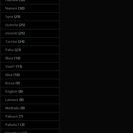
Hauska
(30)
Nainen
(30)
Syvä
(29)
Uutista
(25)
mmmH
(25)
Torstai
(24)
Paha
(23)
Ilkeä
(19)
Void?
(13)
Idea
(10)
Kissa
(9)
English
(8)
Lainaus
(8)
Matkailu
(8)
Pahuus
(7)
Palvelu?
(3)