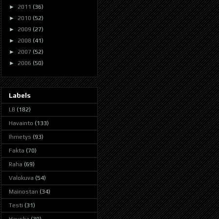
►
2011
(36)
►
2010
(52)
►
2009
(27)
►
2008
(41)
►
2007
(52)
►
2006
(50)
Labels
LB
(182)
Havainto
(133)
Ihmetys
(93)
Fakta
(70)
Raha
(69)
Valokuva
(54)
Mainostan
(34)
Testi
(31)