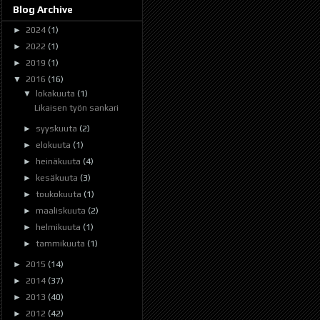
Blog Archive
►
2024
(1)
►
2022
(1)
►
2019
(1)
▼
2016
(16)
▼
lokakuuta
(1)
Likaisen työn sankari
►
syyskuuta
(2)
►
elokuuta
(1)
►
heinäkuuta
(4)
►
kesäkuuta
(3)
►
toukokuuta
(1)
►
maaliskuuta
(2)
►
helmikuuta
(1)
►
tammikuuta
(1)
►
2015
(14)
►
2014
(37)
►
2013
(40)
►
2012
(42)