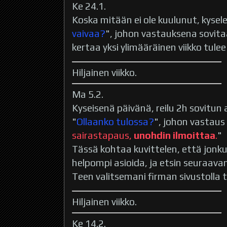
Ke 24.1.
Koska mitään ei ole kuulunut, kysele
vaivaa?
", johon vastauksena sovitaa
kertaa yksi ylimääräinen viikko tul
Hiljainen viikko.
Ma 5.2.
Kyseisenä päivänä, reilu 2h sovitun 
"
Ollaanko tulossa?
", johon vastaus 
sairastapaus,
unohdin ilmoittaa
.
"
Tässä kohtaa kuvittelen, että jonkun
helpompi asioida, ja etsin seuraav
Teen valitsemani firman sivustolla
Hiljainen viikko.
Ke 14.2.