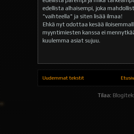
edellistä parempi ja mikä tärkeämpä
edellista alhaisempi, joka mahdoll
"vaihteella" ja siten lisää ilmaa!
Ehkä nyt odottaa kesää iloisemmalla 
myyntimiesten kanssa ei mennytkä
kuulemma asiat sujuu.
Uudemmat tekstit
Etusi
Tilaa:
Blogitek