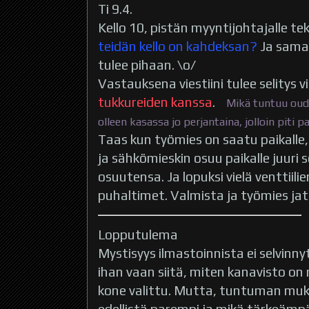
Ti 9.4.
Kello 10, pistän myyntijohtajalle tek
teidän kello on kahdeksan?
Ja samal
tulee pihaan. \o/
Vastauksena viestiini tulee selitys vi
tukkureiden kanssa
.
Mikä tuntuu oudol
olleen kasassa jo perjantaina, jolloin piti p
Taas kun työmies on saatu paikalle,
ja sähkömieskin osuu paikalle juur
osuutensa. Ja lopuksi vielä venttiil
puhaltimet. Valmista ja työmies ja
Lopputulema
Mystisyys ilmastoinnista ei selvinn
ihan vaan siitä, miten kanavisto on
kone valittu. Mutta, tuntuman muk