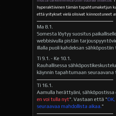
mutta tärkeimmiltä osin suoraa sisältöä.
T
hyperaktiivinen tämän tapahtumaketjun kan
että yritykset vielä olisivat kiinnostuneet 
Ma 8.1.
Somesta löytyy suositus paikalliselle 
webbisivulla pistän tarjouspyyntövi
Illalla puoli kahdeksan sähköpostiin
Ti 9.1. - Ke 10.1.
Rauhallisessa sähköpostikeskuste
käynnin tapahtumaan seuraavana ti
Ti 16.1.
Aamulla herättyäni, sähköpostissa 
en voi tulla nyt
". Vastaan että "
OK,
seuraavaa mahdollista aikaa.
"