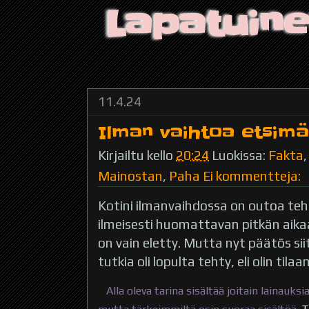
Lapatuin
11.4.24
Ilman vaihtoa etsim
Kirjailtu kello
20:24
Luokissa:
Fakta
Mainostan
,
Paha
Ei kommentteja:
Kotini ilmanvaihdossa on outoa teh
ilmeisesti huomattavan pitkän aika
on vain eletty. Mutta nyt päätös sii
tutkia oli lopulta tehty, eli olin til
Alla oleva tarina sisältää joitain lainauksia,