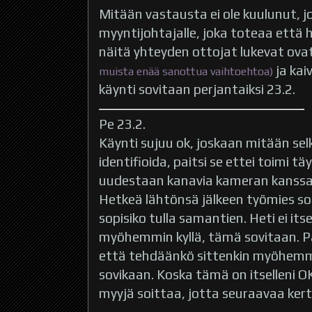
Mitään vastausta ei ole kuulunut, j
myyntijohtajalle, joka toteaa että h
näitä yhteyden ottojat lukevat ovat
ja kai
muista enää sanottua vaihtoehtoa)
käynti sovitaan perjantaiksi 23.2.
Pe 23.2.
Käynti sujuu ok, joskaan mitään se
identifioida, paitsi se ettei toimi tä
uudestaan kanavia kameran kanssa, j
Hetkeä lähtönsä jälkeen työmies soi
sopisiko tulla samantien. Heti ei its
myöhemmin kyllä, tämä sovitaan. Pa
että tehdäänkö sittenkin myöhemmin
sovikaan. Koska tämä on itselleni OK
myyjä soittaa, jotta seuraavaa kert