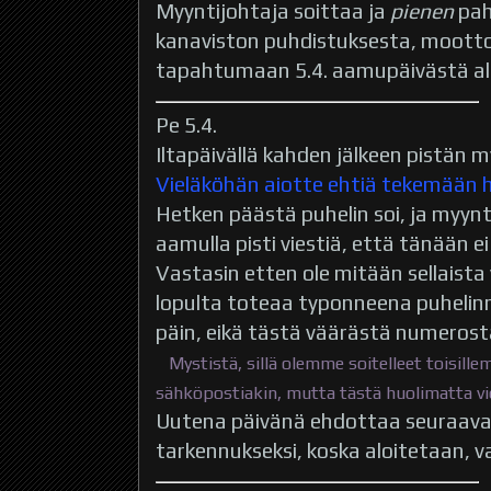
Myyntijohtaja soittaa ja
pienen
pah
kanaviston puhdistuksesta, mootto
tapahtumaan 5.4. aamupäivästä al
Pe 5.4.
Iltapäivällä kahden jälkeen pistän my
Vieläköhän aiotte ehtiä tekemää
Hetken päästä puhelin soi, ja myynt
aamulla pisti viestiä, että tänään e
Vastasin etten ole mitään sellaista 
lopulta toteaa typonneena puhelin
päin, eikä tästä väärästä numerosta
Mystistä, sillä olemme soitelleet toisillem
sähköpostiakin, mutta tästä huolimatta vie
Uutena päivänä ehdottaa seuraavaa 
tarkennukseksi, koska aloitetaan, 