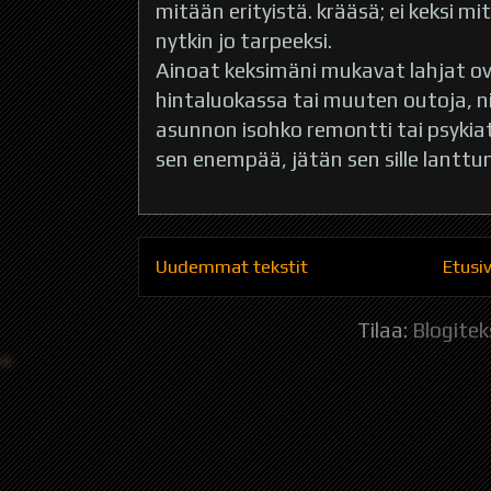
mitään erityistä. krääsä; ei keksi m
nytkin jo tarpeeksi.
Ainoat keksimäni mukavat lahjat o
hintaluokassa tai muuten outoja, n
asunnon isohko remontti tai psykia
sen enempää, jätän sen sille lanttuma
Uudemmat tekstit
Etusi
Tilaa:
Blogitek