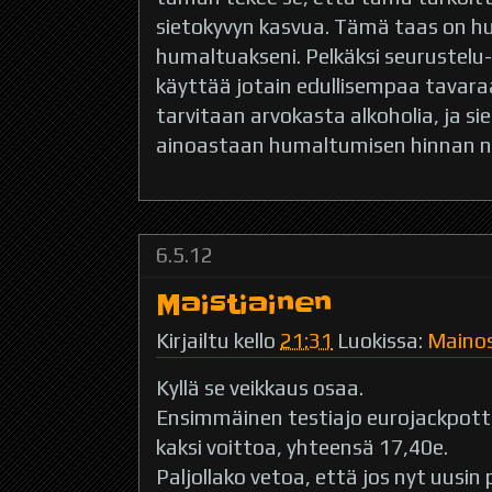
sietokyvyn kasvua. Tämä taas on huo
humaltuakseni. Pelkäksi seurustelu-
käyttää jotain edullisempaa tavar
tarvitaan arvokasta alkoholia, ja s
ainoastaan humaltumisen hinnan nou
6.5.12
Maistiainen
Kirjailtu kello
21:31
Luokissa:
Maino
Kyllä se veikkaus osaa.
Ensimmäinen testiajo eurojackpottia
kaksi voittoa, yhteensä 17,40e.
Paljollako vetoa, että jos nyt uusin 