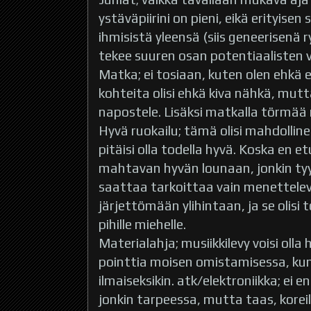
ystäväpiirini on pieni, eikä erityise
ihmisistä yleensä (siis geneerisenä
tekee suuren osan potentiaalisten 
Matka; ei tosiaan, kuten olen ehkä 
kohteita olisi ehkä kiva nähkä, mu
napostele. Lisäksi matkalla törmää n
Hyvä ruokailu; tämä olisi mahdolline
pitäisi olla todella hyvä. Koska en 
mahtavan hyvän lounaan, jonkin tyy
saattaa tarkoittaa vain menettele
järjettömään ylihintaan, ja se olis
pihille miehelle.
Materialahja; musiikkilevy voisi olla
pointtia moisen omistamisessa, ku
ilmaiseksikin. atk/elektroniikka; ei 
jonkin tarpeessa, mutta taas, koreilu