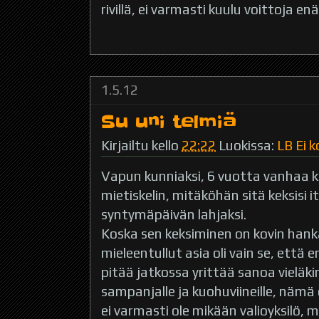
rivillä, ei varmasti kuulu voittoja en
1.5.12
Su uni telmiä
Kirjailtu kello
22:22
Luokissa:
LB
Ei 
Vapun kunniaksi, 6 vuotta vanhaa k
mietiskelin, mitäköhän sitä keksisi i
syntymäpäivän lahjaksi.
Koska sen keksiminen on kovin hanka
mieleentullut asia oli vain se, että 
pitää jatkossa yrittää sanoa vieläk
sampanjalle ja kuohuviineille, nämä 
ei varmasti ole mikään valioyksilö