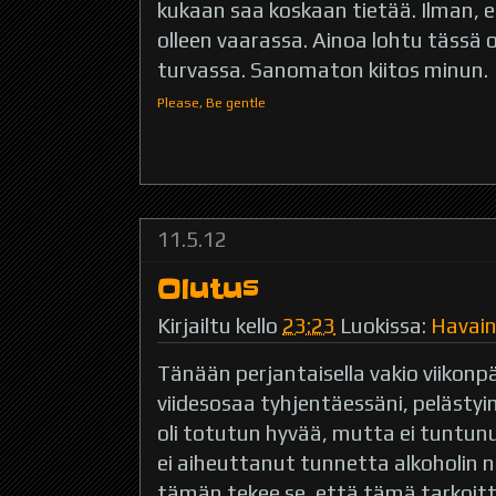
kukaan saa koskaan tietää. Ilman,
olleen vaarassa. Ainoa lohtu tässä 
turvassa. Sanomaton kiitos minun.
Please, Be gentle
11.5.12
Olutus
Kirjailtu kello
23:23
Luokissa:
Havai
Tänään perjantaisella vakio viikonpä
viidesosaa tyhjentäessäni, pelästy
oli totutun hyvää, mutta ei tuntunut 
ei aiheuttanut tunnetta alkoholin 
tämän tekee se, että tämä tarkoi