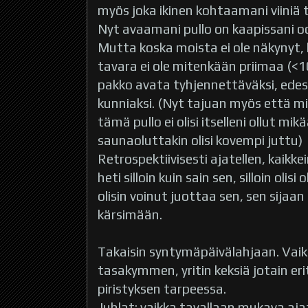
myös joka ikinen kohtaamani viiniä t
Nyt avaamani pullo on kaapissani o
Mutta koska moista ei ole näkynyt, 
tavara ei ole mitenkään priimaa (<10e
pakko avata tyhjennettäväksi, edes
kunniaksi. (Nyt tajuan myös että mikä
tämä pullo ei olisi itselleni ollut mik
saunaoluttakin olisi kovempi juttu)
Retrospektiivisesti ajatellen, kaikkei
heti silloin kuin sain sen, silloin olisi
olisin voinut juottaa sen, sen sijaan
kärsimään.
Takaisin syntymäpäivälahjaan. Vaikk
tasakymmen, yritin keksiä jotain erit
piristyksen tarpeessa.
Juhlat; vaikka tavallaan mukava aja