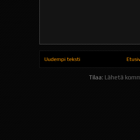
Uudempi teksti
Etusi
Tilaa:
Lähetä komm