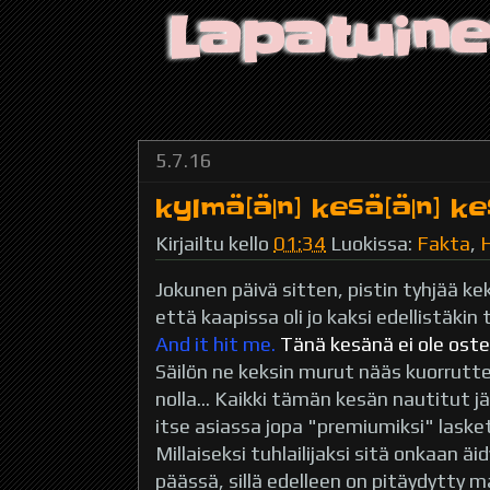
Lapatuin
5.7.16
kylmä[ä|n] kesä[ä|n] ke
Kirjailtu kello
01:34
Luokissa:
Fakta
,
Jokunen päivä sitten, pistin tyhjää ke
että kaapissa oli jo kaksi edellistäkin t
And it hit me.
Tänä kesänä ei ole ostet
Säilön ne keksin murut nääs kuorruttee
nolla... Kaikki tämän kesän nautitut j
itse asiassa jopa "premiumiksi" lasket
Millaiseksi tuhlailijaksi sitä onkaan äi
päässä, sillä edelleen on pitäydytty m