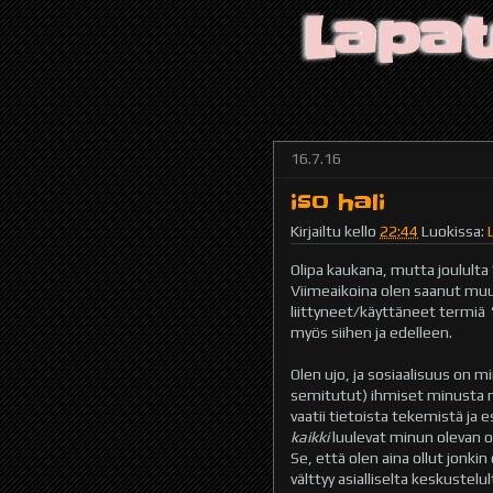
Lapat
16.7.16
iso hali
Kirjailtu kello
22:44
Luokissa:
Olipa kaukana, mutta joululta '
Viimeaikoina olen saanut muu
liittyneet/käyttäneet termiä
myös siihen ja edelleen.
Olen ujo, ja sosiaalisuus on m
semitutut) ihmiset minusta nä
vaatii tietoista tekemistä ja e
kaikki
luulevat minun olevan oi
Se, että olen aina ollut jonkin
välttyy asialliselta keskustelul