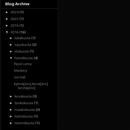
Blog Archive
►
2024
(1)
►
2022
(1)
►
2019
(1)
▼
2016
(16)
►
lokakuuta
(1)
►
syyskuuta
(2)
►
elokuuta
(1)
▼
heinäkuuta
(4)
Hyvä Loma
blackery
iso hali
kylmä[ä|n] kesä[ä|n]
kestä[ä|n]
►
kesäkuuta
(3)
►
toukokuuta
(1)
►
maaliskuuta
(2)
►
helmikuuta
(1)
►
tammikuuta
(1)