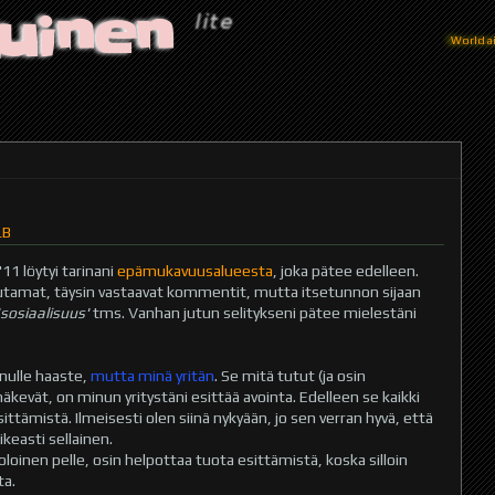
uinen
World ain
LB
11 löytyi tarinani
epämukavuusalueesta
, joka pätee edelleen.
tamat, täysin vastaavat kommentit, mutta itsetunnon sijaan
'sosiaalisuus'
tms. Vanhan jutun selitykseni pätee mielestäni
inulle haaste,
mutta minä yritän
. Se mitä tutut (ja osin
kevät, on minun yritystäni esittää avointa. Edelleen se kaikki
sittämistä. Ilmeisesti olen siinä nykyään, jo sen verran hyvä, että
keasti sellainen.
 oloinen pelle, osin helpottaa tuota esittämistä, koska silloin
ta.