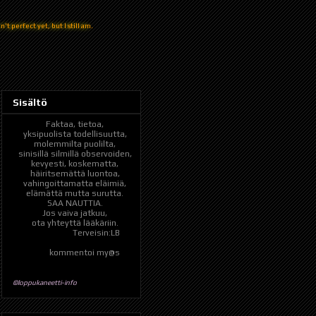
't perfect yet, but I still am.
Sisältö
Faktaa, tietoa,
yksipuolista todellisuutta,
molemmilta puolilta,
sinisillä silmillä observoiden,
kevyesti, koskematta,
häiritsemättä luontoa,
vahingoittamatta eläimiä,
elämättä mutta surutta.
SAA NAUTTIA.
Jos vaiva jatkuu,
ota yhteyttä lääkäriin.
Terveisin:LB
kommentoi my@s
©loppukaneetti-info