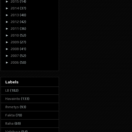
►
2015
(14)
►
2014
(37)
►
2013
(40)
►
2012
(42)
►
2011
(36)
►
2010
(52)
►
2009
(27)
►
2008
(41)
►
2007
(52)
►
2006
(50)
Labels
LB
(182)
Havainto
(133)
Ihmetys
(93)
Fakta
(70)
Raha
(69)
Valokuva
(54)