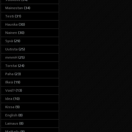
Mainostan
(34)
Testi
(31)
Hauska
(30)
Nainen
(30)
Syvä
(29)
Uutista
(25)
mmmH
(25)
Torstai
(24)
Paha
(23)
Ilkeä
(19)
Void?
(13)
Idea
(10)
Kissa
(9)
English
(8)
Lainaus
(8)
Matkailu
(8)