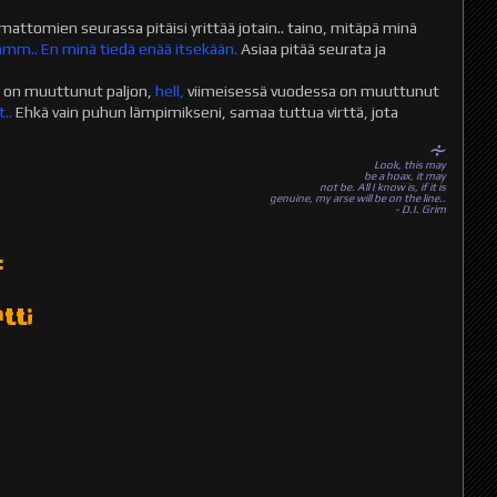
mattomien seurassa pitäisi yrittää jotain.. taino, mitäpä minä
mm.. En minä tiedä enää itsekään.
Asiaa pitää seurata ja
a on muuttunut paljon,
hell,
viimeisessä vuodessa on muuttunut
..
Ehkä vain puhun lämpimikseni, samaa tuttua virttä, jota
∻
Look, this may
be a hoax, it may
not be. All I know is, if it is
genuine, my arse will be on the line..
- D.I. Grim
:
tti