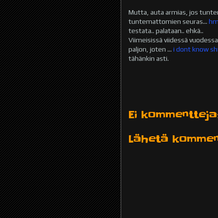
Mutta, auta armias, jos tunte
tuntemattomien seuras...
hm
testata.. palataan.. ehkä..
Viimeisissä viidessä vuodess
paljon, joten ...
i dont know sht
tähänkin asti.
Ei kommentteja
Lähetä kommen